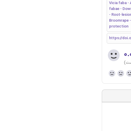
Vicia faba -
fabae - Down
- Root-lesio
Broomrape - 
protection
https://doi.o
۰.
ست)