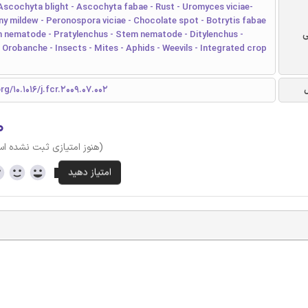
 Ascochyta blight - Ascochyta fabae - Rust - Uromyces viciae-
y mildew - Peronospora viciae - Chocolate spot - Botrytis fabae
ی
n nematode - Pratylenchus - Stem nematode - Ditylenchus -
Orobanche - Insects - Mites - Aphids - Weevils - Integrated crop
rg/10.1016/j.fcr.2009.07.002
۰
(هنوز امتیازی ثبت نشده ا