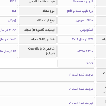
الزویر - Elsevier
فرمت مقاله انگلیسی
PDF
ورد تایپ شده و pdf
نوع مقاله
ISI
مقالات مروری
نوع ارائه مقاله
ژورنال
اسکوپوس
ایمپکت فاکتور(IF) مجله
4.186 در سال 2018
127 در سال 2019
شاخص SJR مجله
1.703 در سال 2018
شاخص Q یا Quartile
0378-4290
Q1 در سال 2018
(چارک)
9709
ن
ترجمه شده است ✓
ترجمه شده است ✓
ل
ترجمه شده است ✓