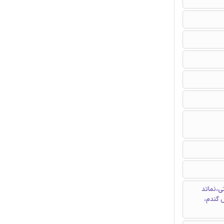
، لکه شکلاتی،نماتد
 گندم،