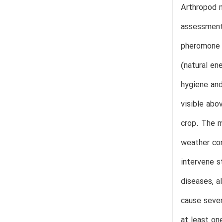
Arthropod m
assessment,
pheromone t
(natural en
hygiene and
visible abo
crop. The m
weather con
intervene s
diseases, a
cause sever
at least o