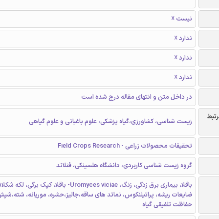
نیست ☓
ندارد ☓
ندارد ☓
ندارد ☓
در داخل متن و انتهای مقاله درج شده است
رتبط
زیست شناسی، کشاورزی،گیاه پزشکی، علوم باغبانی و علوم گیاهی
تحقیقات محصولات زراعی - Field Crops Research
گروه زیست شناسی کاربردی، دانشگاه هلسینکی، فنلاند
باقلا، بیماری برق زدگی، زنگ، Uromyces viciae- باقلا، کپک برگی
ضایعات ریشه، پراتیلنکوس، نماتد های ساقه،جالیز،حشره، موریانه، شته،شپش
حفاظت تلفیقی گیاه