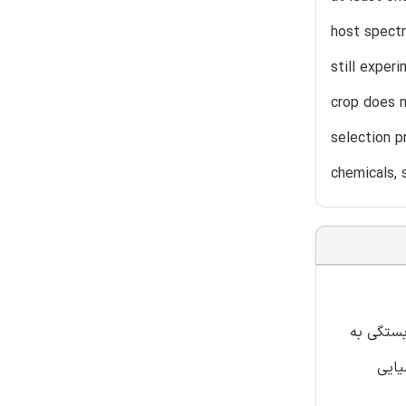
host spectr
still exper
crop does n
selection p
chemicals, 
بستگی به
یایی