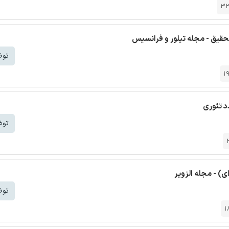
3
تحقیق - مجله تیلور و فرانسیس
توض
1
دد تئوری
توض
ی) - مجله الزویر
توض
1