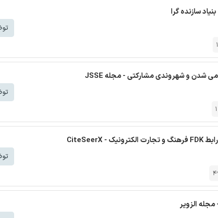
نیاد سازنده گرا
توض
می شدن و شهروندی مشارکتی - مجله JSSE
توض
CiteSee
توض
4
مجله الزویر