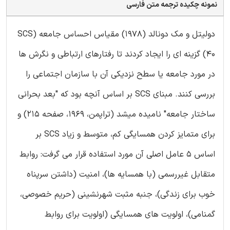
نمونه چکیده ترجمه متن فارسی
دولیتل و مک دونالد (1978) مقیاس احساس جامعه SCS)
40) گزینه ای را ایجاد کردند تا رفتارهای ارتباطی و نگرش ها
در مورد جامعه یا سطح نزدیکی آن با سازمان اجتماعی را
بررسی کنند. مبنای SCS بر اساس آنچه بود که "بعد بحرانی
ساختار جامعه" نامیده میشد (تراپمن، 1969، صفحه 215) و
برای متمایز کردن همسایگی کم، متوسط و زیاد SCS بر
اساس 5 عامل اصلی آن مورد استفاده قرار می گرفت: روابط
متقابل غیررسمی (با همسایه ها)، امنیت (داشتن سرپناه
خوب برای زندگی)، جنبه مثبت شهرنشینی (حریم خصوصی،
گمنامی)، اولویت های همسایگی (اولویت برای روابط