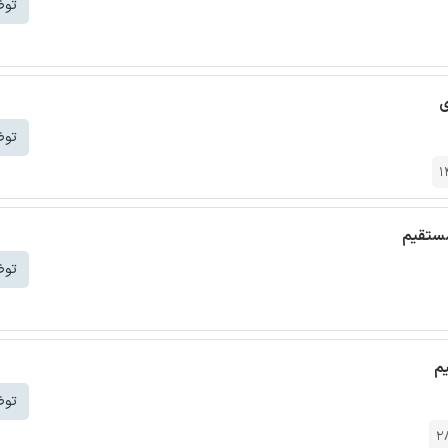
توض
ی
توض
1
مستقیم
توض
یم
توض
2