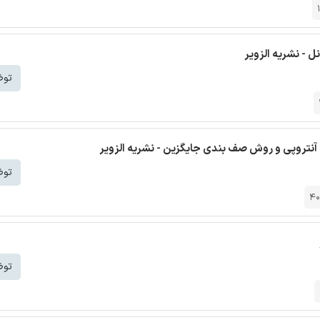
توض
 آنتروپی و روش صف بندی جایگزین - نشریه الزویر
توض
40
توض