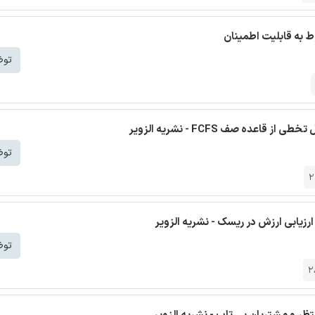
توض
توض
2
ارزیابی ارزش در ریسک - نشریه الزویر
توض
2