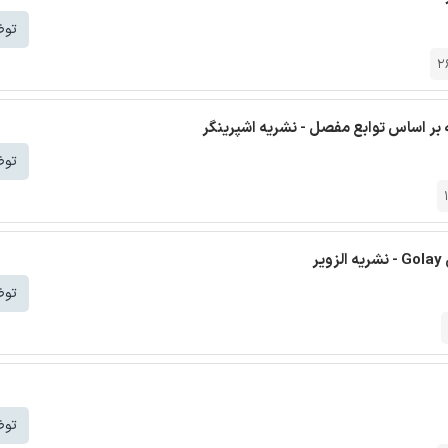
توض
2
ر اساس توابع مفصل - نشریه اشپرینگر
توض
توض
توض