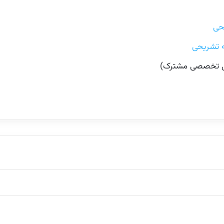
حی
ه تشریحی
 تخصصی مشترک)