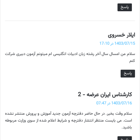
پاسخ
گ
ایلار خسروی
ف
1403/07/15 در 17:10
ت
سلام من امسال سال آخر رشته زبان ادبيات انگلیسی ام میتونم آزمون دبیری شرکت
:
کنم
پاسخ
گ
کارشناس ایران عرضه - 2
ف
1403/07/16 در 07:47
ت
سلام وقت بخیر. در حال حاضر دفترچه آزمون جدید آموزش و پرورش منتشر نشده
:
است. می بایست منتظر انتشار دفترچه و شرایط اعلام شده از سوی وزارت مربوطه
باشید.