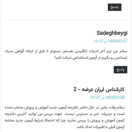
پاسخ
گ
Sadeghbeygi
ف
1403/07/27 در 13:17
ت
سلام من ترم آخر ادبیات انگلیسی هستم، میتونم تا قبل از اینکه گواهی مدرک
:
لیسانس رو بگیرم در آزمون استخدامی شرکت کنم؟
پاسخ
گ
کارشناس ایران عرضه - 2
ف
1403/07/28 در 07:37
ت
سلام وقت بخیر. در حال حاضر دفترچه آزمون جدید آموزش و پرورش منتشر نشده
:
است و جزییات خبر در دسترس نیست. جهت بررسی می توانید آخرین دفترچه
آزمون آموزش و پرورش را بررسی نمایید چرا که احتمالا شرایط آزمون جدید مشابه
آزمون قبلی با تغییرات اندک باشد.