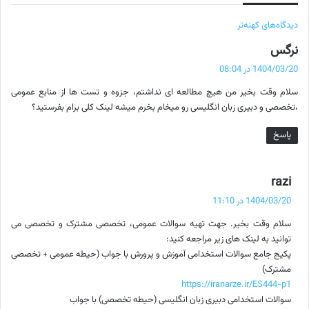
ر
دیدگاه‌های کهنه‌تر
گ
نرگس
ا
ف
1404/03/20 در 08:04
ه
ت
سلام وقت بخیر من هیچ مطالعه ای نداشتم، جزوه و تست ها از منابع عمومی
:
ب
،تخصصی و دبیری زبان انگلیسی رو میخام بخرم میشه لینک کلی برام بفرستید؟
ر
پاسخ
ی
د
گ
razi
ف
1404/03/20 در 11:10
ی
ت
سلام وقت بخیر. جهت تهیه سوالات عمومی، تخصصی مشترک و تخصصی می
:
د
توانید به لینک های زیر مراجعه کنید:
گ
پکیج جامع سوالات استخدامی آموزش و پرورش با جواب (حیطه عمومی + تخصصی
مشترک)
ا
https://iranarze.ir/ES444-p1
سوالات استخدامی دبیری زبان انگلیسی (حیطه تخصصی) با جواب