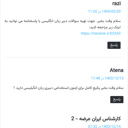
گ
razi
ف
1404/03/20 در 11:02
ت
سلام وقت بخیر. جهت تهیه سوالات دبیر زبان انگلیسی با پاسخنامه می توانید به
:
لینک زیر مراجعه کنید:
https://iranarze.ir/ES543
پاسخ
گ
Atena
ف
1403/12/13 در 17:48
ت
سلام وقت بخیر پکیج کامل برای ازمون استخدامی دبیری زبان انگیلیسی دارید ؟
:
پاسخ
گ
کارشناس ایران عرضه - 2
ف
1403/12/14 در 07:32