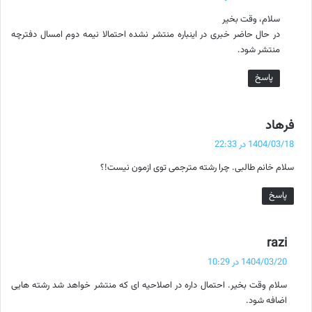
ت
سلام، وقت بخیر
:
در حال حاضر خبری در اینباره منتشر نشده احتمالا نیمه دوم امسال دفترچه
منتشر شود.
پاسخ
گ
فرهاد
ف
1404/03/18 در 22:33
ت
سلام خانم طالبی. چرا رشته مترجمی توی ازمون نیست!؟
:
پاسخ
گ
razi
ف
1404/03/20 در 10:29
ت
سلام وقت بخیر. احتمال داره در اصلاحیه ای که منتشر خواهد شد رشته هایی
:
اضافه شود.