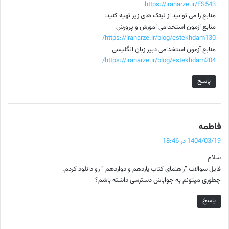
ه‌
https://iranarze.ir/ES543
ه
منابع را می توانید از لینک های زیر تهیه کنید:
منابع آزمون استخدامی آموزش و پرورش
ا
https://iranarze.ir/blog/estekhdam130/
منابع آزمون استخدامی دبیر زبان انگلیسی
https://iranarze.ir/blog/estekhdam204/
پاسخ
گ
فاطمه
ف
1404/03/19 در 18:46
ت
سلام
:
فایل سوالات “راهنمای کتاب یازدهم و دوازدهم ” رو دانلود کردم.
چطوری میتونم به جواباش دسترسی داشته باشم؟
پاسخ