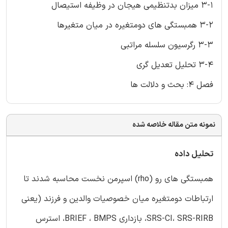
3-1 میزان بدتنظیمی هیجان در وظیفه استیصال
3-2 همبستگی های دومتغیره در میان متغیرها
3-3 رگرسیون سلسله مراتبی
3-4 تحلیل تعدیل گری
فصل 4: بحث و دلالت ها
نمونه متن مقاله خلاصه شده
تحلیل داده
همبستگی های رو (rho) اسپرمن نخست محاسبه شدند تا
ارتباطات دومتغیره میان خصوصیات والدین و فرزند (یعنی
SRS-CI، SRS-RIRB، بازداری BRIEF ، BMPS، استرس