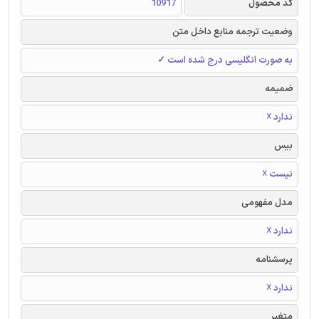
کد محصول
10917
وضعیت ترجمه منابع داخل متن
به صورت انگلیسی درج شده است ✓
ضمیمه
ندارد ☓
بیس
نیست ☓
مدل مفهومی
ندارد ☓
پرسشنامه
ندارد ☓
متغیر