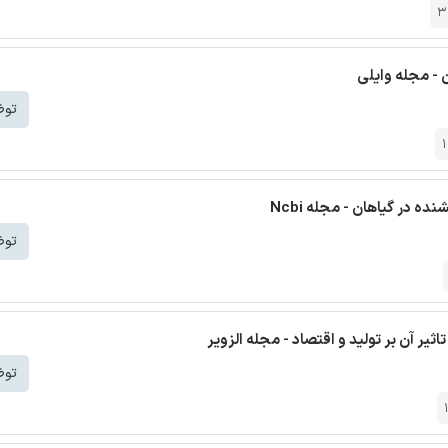
3
 - مجله وایلی
توض
ه در گیاهان - مجله Ncbi
توض
ر آن بر تولید و اقتصاد - مجله الزویر
توض