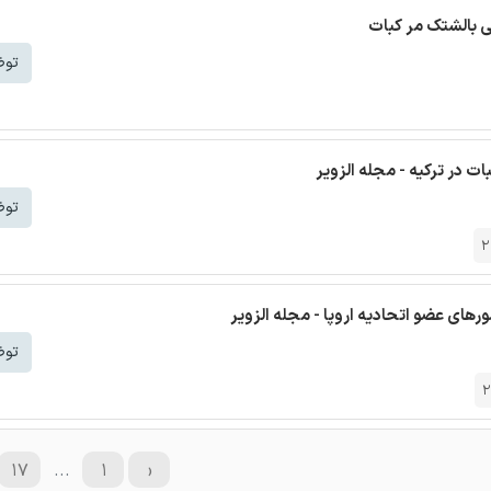
ی بالشتک مر کبات
توض
بات در ترکیه - مجله الزویر
توض
2
رهای عضو اتحادیه اروپا - مجله الزویر
توض
2
۱۷
...
۱
‹