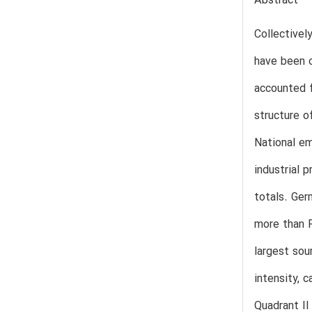
Abstract
Collectivel
have been o
accounted 
structure o
National em
industrial 
totals. Ger
more than F
largest sou
intensity, 
Quadrant II