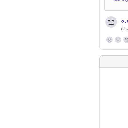
۰.
ست)