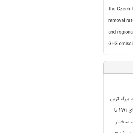
the Czech R
removal rat
and regiona
GHG emissio
اروپا جزء بزرگ ترین
تولیدکنندگان گازهای گلخانه ای در دنیا است. در این مقاله، میزان تولید گازهای گلخانه ای ۲۸ کشور عضو اتحادیه اروپا در طول سال های ۱۹۹۱ تا
. در مرحله بعد، ساختار