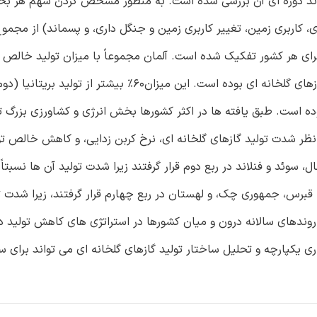
 روند دوره ای آن بررسی شده است. به منظور مشخص کردن سهم هر بخ
، کاربری زمین، تغییر کاربری زمین و جنگل داری، و پسماند) از مجمو
تن معادل دی اکسید کربن در سال ۲۰۱۲ بزرگ ترین تولیدکننده گازهای گلخانه ای بوده است. این میزان۶۰% بیشتر از تولید ب
یدکننده) بوده است. طبق یافته ها در اکثر کشورها بخش انرژی و کشاورزی بزرگ 
ز نظر شدت تولید گازهای گلخانه ای، نرخ کربن زدایی، و کاهش خالص تو
، سوئد و فنلاند در ربع دوم قرار گرفتند زیرا شدت تولید آن ها نسبتاً 
، قبرس، جمهوری چک، و لهستان در ربع چهارم قرار گرفتند، زیرا شدت ت
ج و روندهای سالانه درون و میان کشورها در استراتژی های کاهش تولید
یکپارچه و تحلیل ساختار تولید گازهای گلخانه ای می تواند برای سا