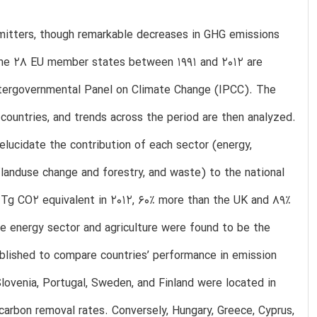
emitters, though remarkable decreases in GHG emissions
 the 28 EU member states between 1991 and 2012 are
ntergovernmental Panel on Climate Change (IPCC). The
 countries, and trends across the period are then analyzed.
lucidate the contribution of each sector (energy,
e/landuse change and forestry, and waste) to the national
 Tg CO2 equivalent in 2012, 60% more than the UK and 89%
he energy sector and agriculture were found to be the
ablished to compare countries’ performance in emission
Slovenia, Portugal, Sweden, and Finland were located in
 carbon removal rates. Conversely, Hungary, Greece, Cyprus,