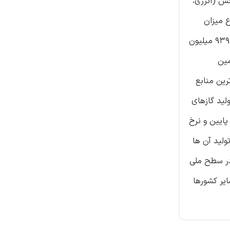
ش (انرژی،
ع میزان
تولید در کشور، منابع و چاهک های تولید گازهای گلخانه ای ملی برای هر کشور تفکیک شده است. آلمان مجموعاً با میزان تولید خالص ۹۳۹ میلیون
ریتانیا (دومین
ترین منابع
لید گازهای
پایین و نرخ
ولید آن ها
 در سطح ملی
یر کشورها