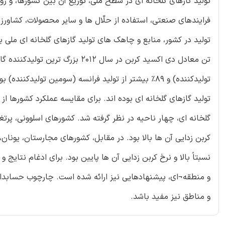
تولید گازهای گلخانه ای در سطح ملی، توزیع آن بین کشورها، و
فرایندهای صنعتی، استفاده از حلّال ها و سایر محصولات، کشاورزی
تولیدکننده) و ۸۹% بیشتر از تولید فرانسه (سومین تول
تولید گازهای گلخانه ای بوده اند. برای مقایسه عملکرد کشورها ا
گلخانه ای، چهار ناحیه در نظر گرفته شد. کشورهای اسلوونی، پرتغال
کربن زدایی آن ها بالا بود. در مقابل، کشورهای مجارستان، یونان
نسبتاً بالا و نرخ کربن زدایی آن ها پایین بود. برای ادغام نتای
و منطقه¬ای، پیشنهادهایی نیز ارائه شده است. چارچوب حسابداری 
و مناطق نیز مفید باشد.