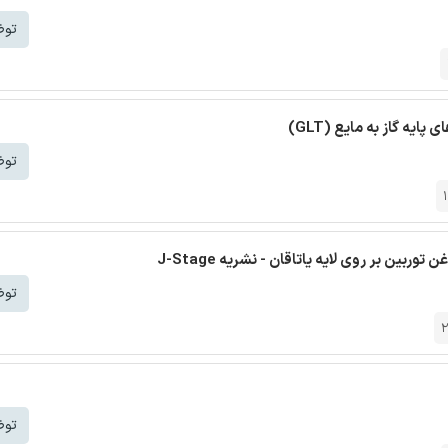
توض
یه گاز به مایع (GLT)
توض
بین بر روی لایه یاتاقان - نشریه J-Stage
توض
2
توض