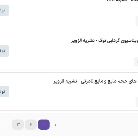
توض
یتاسیون گردابی نوک - نشریه الزویر
توض
ی حجم مایع و مایع نامرئی - نشریه الزویر
توض
...
۳
۲
۱
‹