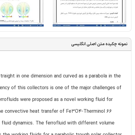
نمونه چکیده متن اصلی انگلیسی
straight in one dimension and curved as a parabola in the
ency of this collectors is one of the major challenges of
rrofluids were proposed as a novel working fluid for
, the convective heat transfer of Fe3O4-Therminol 66
 fluid dynamics. The ferrofluid with different volume
the working fluids for a parabolic trough solar collector.