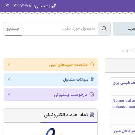
پشتیبانی:
۴۲۲۷۳۷۸۱ - ۰۴۱
جستجو
رید
 الزویر
مشاهده خریدهای قبلی
سوالات متداول
غناطیسی برای
درخواست پشتیبانی
Numerical an
enhancement 
نماد اعتماد الکترونیکی
در داخل متن