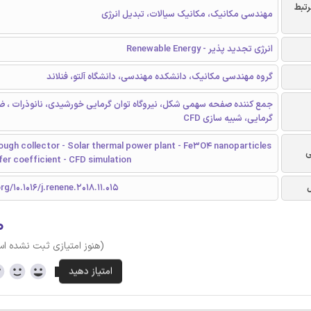
رتبط
مهندسی مکانیک، مکانیک سیالات، تبدیل انرژی
انرژی تجدید پذیر - Renewable Energy
گروه مهندسی مکانیک، دانشکده مهندسی، دانشگاه آلتو، فنلاند
جمع کننده صفحه سهمی شکل، نیروگاه توان گرمایی خورشیدی، نانوذرات ، ض
گرمایی، شبیه سازی CFD
ough collector - Solar thermal power plant - Fe3O4 nanoparticles
ی
fer coefficient - CFD simulation
rg/10.1016/j.renene.2018.11.015
۰
(هنوز امتیازی ثبت نشده ا