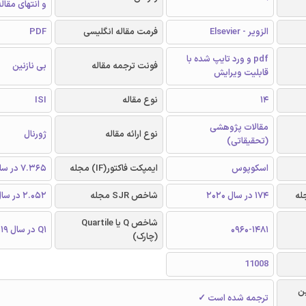
و انتهای مقال
الزویر - Elsevier
فرمت مقاله انگلیسی
PDF
pdf و ورد تایپ شده با
فونت ترجمه مقاله
بی نازنین
قابلیت ویرایش
14
نوع مقاله
ISI
مقالات پژوهشی
نوع ارائه مقاله
ژورنال
(تحقیقاتی)
اسکوپوس
ایمپکت فاکتور(IF) مجله
7.365 در سال 2019
174 در سال 2020
شاخص SJR مجله
2.052 در سال 2019
شاخص Q یا Quartile
0960-1481
Q1 در سال 2019
(چارک)
11008
ن
ترجمه شده است ✓