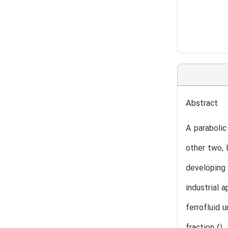
Abstract
A parabolic
other two, 
developing 
industrial 
ferrofluid 
fraction (1