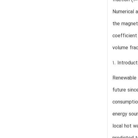
Numerical a
the magneti
coefficient
volume frac
1. Introduct
Renewable e
future sinc
consumption
energy sourc
local hot w