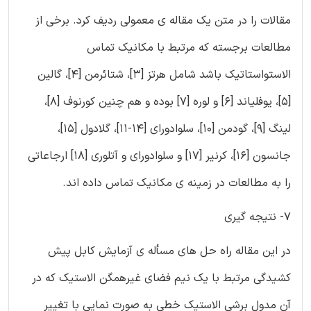
مقالات را در متن یک مقاله ی معمولی ردیف کرد. برخی از
مطالعات برجسته که مرتبط با مکانیک تماس
الاستواستاتیک باشد شامل هرتز [3]، شتائرمن [4]، گالین
[5]، یوفلیاند [6] و لوره [7] بوده و هم چنین کورنوف [8]،
لینگ [9]، گودمن [10]، سلوادورای [14-11]، گلادول [15]،
جانسون [16]، کرنیر [17] و سلوادورای و آتلوری [18] ارجاعاتی
را به مطالعات در زمینه ی مکانیک تماس داده اند.
7- نتیجه گیری
در این مقاله راه حل های مسأله ی آزمایش کابل پیش
کشیدگی مرتبط با یک نیم فضای غیرهمگن الاستیک که در
آن مدول برشی الاستیک خطی به صورت نمایی با تغییر