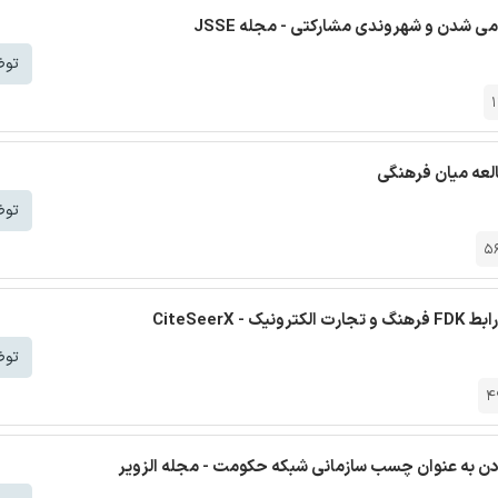
می شدن و شهروندی مشارکتی - مجله JSSE
توض
العه میان فرهنگی
توض
5
CiteSee
توض
4
دن به عنوان چسب سازمانی شبکه حکومت - مجله الزویر