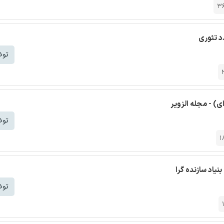
3
دد تئوری
توض
ی) - مجله الزویر
توض
1
نیاد سازنده گرا
توض