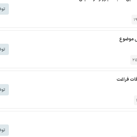
توض
1
رس موضوع
توض
2
قات فراغت
توض
توض