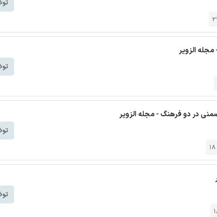
توض
2
مجله الزویر
توض
ضمنی در دو فرهنگ - مجله الزویر
توض
18
توض
1