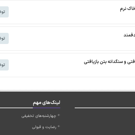
خاک نرم
توض
دفمند
توض
افتی و سنگدانه بتن بازیافتی
توض
لینک‌های مهم
چهارشنبه‌های تخفیفی
رضایت و قبولی