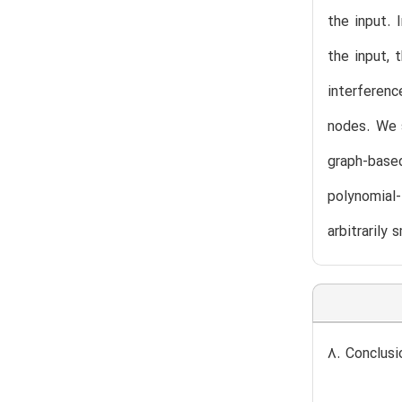
the input. 
the input, 
interferen
nodes. We 
graph-base
polynomial-
arbitrarily
8. Conclusi