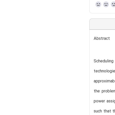
Abstract
Scheduling 
technologi
approximabi
the problem
power assi
such that t