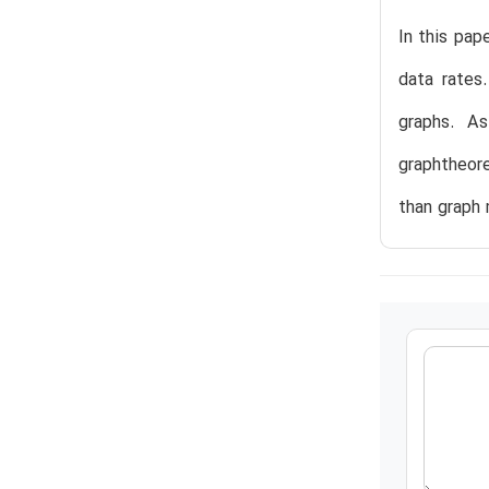
In this pap
data rates
graphs. As
graphtheore
than graph