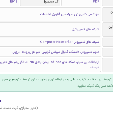
PDF
کد محصول
E912
ن
مهندسی کامپیوتر و مهندسی فناوری اطلاعات
این
شبکه های کامپیوتری
شبکه های کامپیوتر - Computer Networks
علوم کامپیوتر، دانشگاه فدرال میناس گرایس، بلو هوریزونته، برزیل
ارتباطات بی سیم، شبکه های ad-hoc، زمان بندی SINR، ال
دیسک
ترجمه این مقاله با کیفیت عالی و در کوتاه ترین زمان ممکن توسط مترجمین مجرب 
کمه سبز رنگ کلیک نمایید.
۰
(هنوز امتیازی ثبت نشده ا