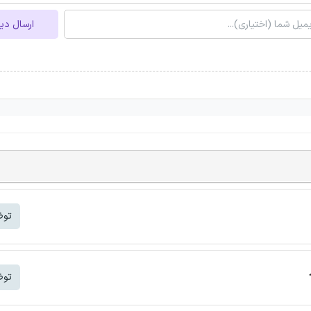
ارسال دی
توض
توض