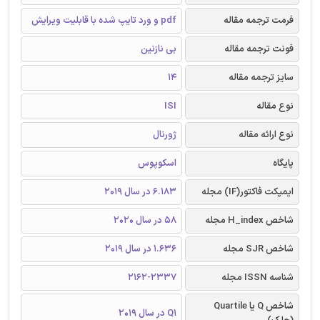
فرمت ترجمه مقاله
pdf و ورد تایپ شده با قابلیت ویرایش
فونت ترجمه مقاله
بی نازنین
سایز ترجمه مقاله
14
نوع مقاله
ISI
نوع ارائه مقاله
ژورنال
پایگاه
اسکوپوس
ایمپکت فاکتور(IF) مجله
6.183 در سال 2019
شاخص H_index مجله
58 در سال 2020
شاخص SJR مجله
1.636 در سال 2019
شناسه ISSN مجله
2162-2337
شاخص Q یا Quartile
Q1 در سال 2019