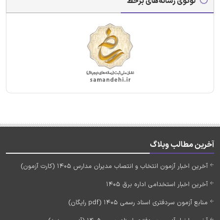
لوگوی رسانه‌های برخط
آخرین مطالب وبلاگ
آخرین اخبار آزمون انتخاب و انتصاب مدیران مدارس 1405 (کارت آزمون)
آخرین اخبار استخدامی اداره برق 1405
منابع آزمون سردفتری اسناد رسمی 1405 (pdf رایگان)