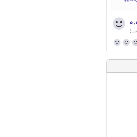
۰.
ست)