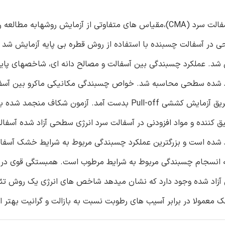
به منظور توسعه روش های ارزیابی مناسب و شاخصهایی برای آسفالت سرد (CMA)،مقیاس های متفاوتی از آزمایش رو
حی در آسفالت چسبنده با استفاده از روش قطره بی پایه آزمایش شد و
شد. عملکرد چسبندگی بین آسفالت و مصالح دانه ای، شاخصهای پایدار
آزاد شده سطحی محاسبه شد. خواص چسبندگی مکانیکی ماکرو بین آسف
چسبنده و مصالح دانه ای در هر دو شرایط(خشک و مرطوب) از طریق آزمایش کششی Pull-off بدست آمد. آزمون 
کننده و مواد افزودنی در آسفالت سرد انرژی سطحی آزاد شده آسفال
اد شده است و بزرگترین عملکرد چسبندگی مربوط به شرایط خشک آسفا
ه انسجام چسبندگی مربوط به شرایط مرطوب است. همبستگی قوی د
زاد شده وجود دارد که نشان میدهد شاخص های انرژی یک روش تئ