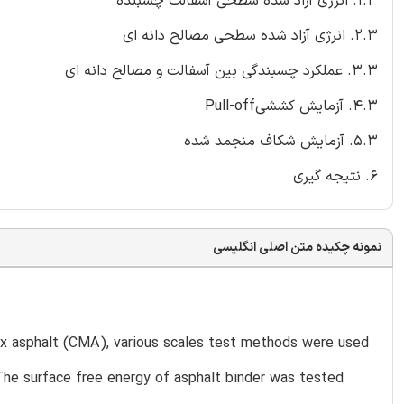
1.3. انرژی آزاد شده سطحی آسفالت چسبنده
2.3. انرژی آزاد شده سطحی مصالح دانه ای
3.3. عملکرد چسبندگی بین آسفالت و مصالح دانه ای
4.3. آزمایش کششیPull-off
5.3. آزمایش شکاف منجمد شده
6. نتیجه گیری
نمونه چکیده متن اصلی انگلیسی
mix asphalt (CMA), various scales test methods were used
The surface free energy of asphalt binder was tested