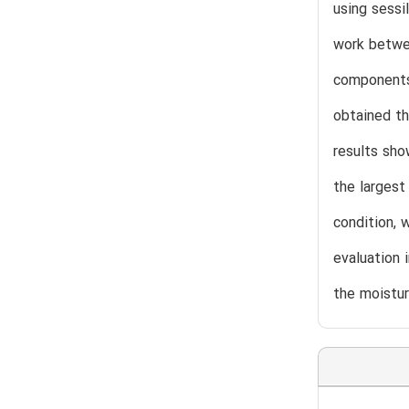
using sess
work betwee
components
obtained th
results sho
the largest
condition, 
evaluation 
the moistur