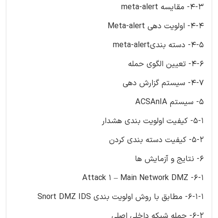
4-3- مقایسه meta-alert
4-4- اولویت دهی Meta-alert
4-5- دسته بندیmeta-alert
4-6- تعیین الگوی حمله
4-7- سیستم گزارش دهی
5- سیستم ACSAnIA
5-1- کیفیت اولویت بندی هشدار
5-2- کیفیت دسته بندی کردن
6- نتایج و آزمایش ها
6-1- Attack 1 – Main Network DMZ
6-1-1- مطابق با روش اولویت بندی Snort DMZ IDS
6-2- حمله شبکه داخلی اصلی