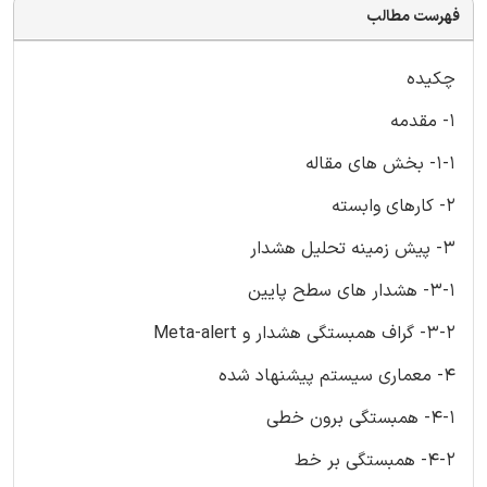
فهرست مطالب
چکیده
1- مقدمه
1-1- بخش های مقاله
2- کارهای وابسته
3- پیش زمینه تحلیل هشدار
3-1- هشدار های سطح پایین
3-2- گراف همبستگی هشدار و Meta-alert
4- معماری سیستم پیشنهاد شده
4-1- همبستگی برون خطی
4-2- همبستگی بر خط