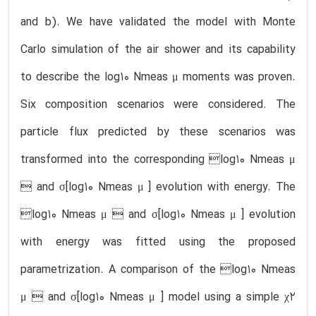
and b). We have validated the model with Monte
Carlo simulation of the air shower and its capability
to describe the log10 Nmeas μ moments was proven.
Six composition scenarios were considered. The
particle flux predicted by these scenarios was
transformed into the corresponding log10 Nmeas μ
 and σ[log10 Nmeas μ ] evolution with energy. The
log10 Nmeas μ  and σ[log10 Nmeas μ ] evolution
with energy was fitted using the proposed
parametrization. A comparison of the log10 Nmeas
μ  and σ[log10 Nmeas μ ] model using a simple χ2