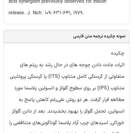
acid synergism previously observed for insulin
release. J. Nutr. 109: 631-641, 1979.
نمونه چکیده ترجمه متن فارسی
چکیده
اثرات عادت دادن جوجه های در حال رشد به ریتم های
متفاوتی از گرسنگی کامل متناوب (ITS) یا گرسنگی پروتئینی
متناوب (IPS) بر روی سطوح گلوکز و انسولین پلاسما مورد
مطالعه قرار گرفت. هر دو روش علی‌رغم کاهش پاسخ به
انسولین، تحمل گلوکز را بهبود بخشیدند. بعد از دادن گلوکز
خوراکی، اسیدهای چرب آزاد پلاسما گوناگونی‌های متناقضی را