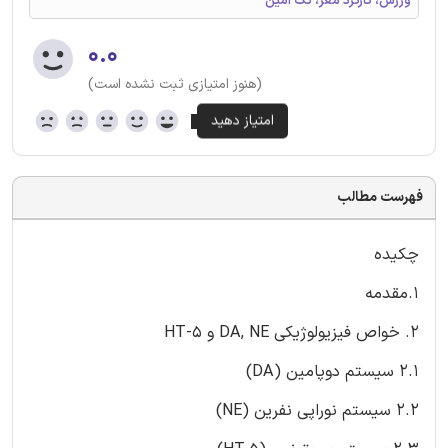
ورزش، کارکرد مغز، تک آمین
۰.۰
(هنوز امتیازی ثبت نشده است)
فهرست مطالب
چکیده
1.مقدمه
2. خواص فیزیولوژیکی DA, NE و 5-HT
2.1 سیستم دوپامین (DA)
2.2 سیستم نوراپی نفرین (NE)