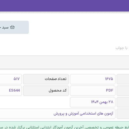
سبد خ
 با جواب
1675
تعداد صفحات
517
PDF
کد محصول
ES644
28 بهمن 1404
آزمون های استخدامی آموزش و پرورش
بع حیطه عمومی و تخصصی آخرین آزمون آموزگار ابتدایی استثنایی برگزار شده در سال 04