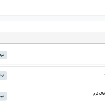
توض
توض
خاک نرم
توض