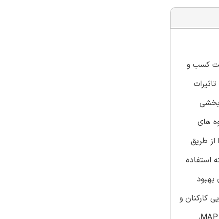
تغییرات در رقابت کسب و
تاثیرات
ربخشی
ه های
را از طریق
فته استفاده
ی بهبود
مده نشان داد سودمندی MAP در شرکت، جوابگویی کارکنان و
عملکرد شرکت را بهبود بخشید. آن همچنین نشان داد مشارکت در بودجه بندی و تعهد در قبال جوابگویی کارکنان در هنگام استفاده از MAP،