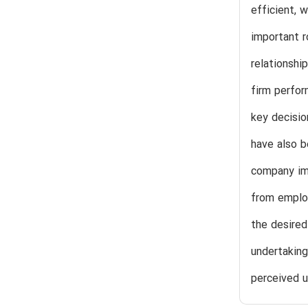
efficient, 
important 
relationsh
firm perfor
key decisio
have also b
company im
from employ
the desired
undertaking
perceived 