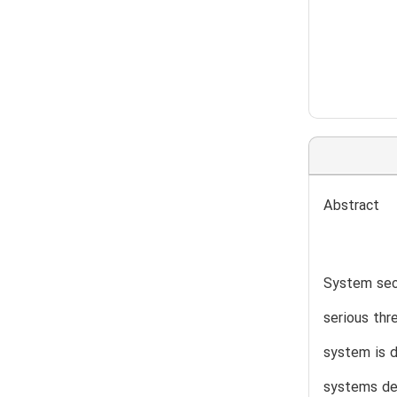
Abstract
System secu
serious thr
system is d
systems det