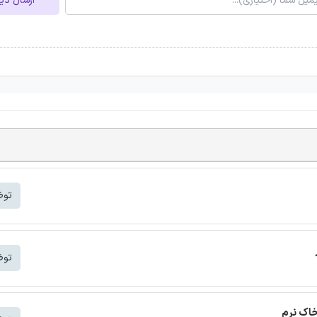
ارسال دی
توض
توض
خاک نرم