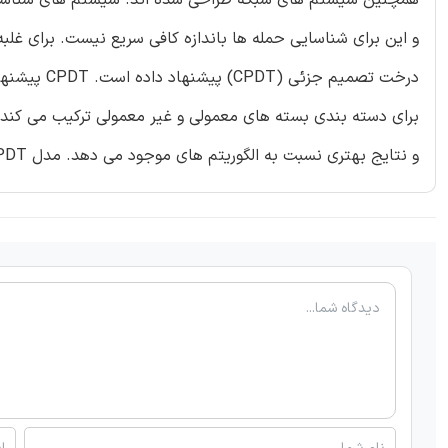
و نتایج بهتری نسبت به الگوریتم های موجود می دهد. مدل CPDT پیشنهادی دقت 9458/99% را فراهم می آورد.