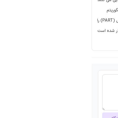
HID همبستگی بر اساس الگوریتم
درخت تصمیم جزئی (CPDT) پیشنهاد داده است. CPDT پیشنهادی انتخاب مشخصه را برای انتخاب مشخصات و درخت تصمیم جزئی (PART) را
ریتم پیاده سازی شده و با یک مجموعه داده KDD’99 تایید اعتبار شده است