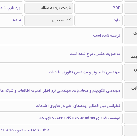
PDF
فرمت ترجمه مقاله
ورد تایپ شد
دارد
کد محصول
4914
ن
ترجمه شده است
به صورت عکس، درج شده است
جمه
ن
مهندسی کامپیوتر و مهندسی فناوری اطلاعات
این
مهندسی الگوریتم و محاسبات، مهندسی نرم افزار، امنیت اطلاعات و شبکه ها
کنفرانس بین المللی روندهای اخیر در فناوری اطلاعات
موسسه فناوری Madras، دانشگاه Anna، چنای، هند
IDS، مزاحم، R2L ،CFS، جستجو، DoS ،U2R