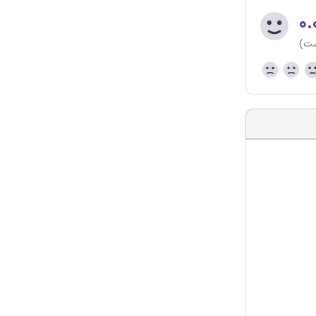
۰.
ست)