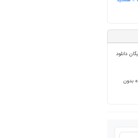
اگر مایل به تهیه مقاله کامل با فرمت ورد مقاله طراحی تقویت‌کننده قدرتAB کلاسCMOS باند-C برای تامین ولتاژ فوق‌العاده پایین 1.9V هستید
گان دانلود
ه بدون