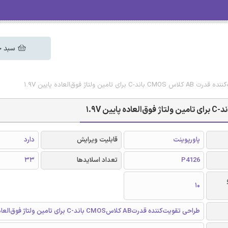
سبد خ
 ولتاژ فوق‌العاده پایین 1.9V
پاورپوینت
قابلیت ویرایش
دارد
P4126
تعداد اسلایدها
33
10
طراحی تقویت‌کننده قدرتAB کلاسCMOS باند-C برای تامین ولتاژ فوق‌العاده پایین 1.9V