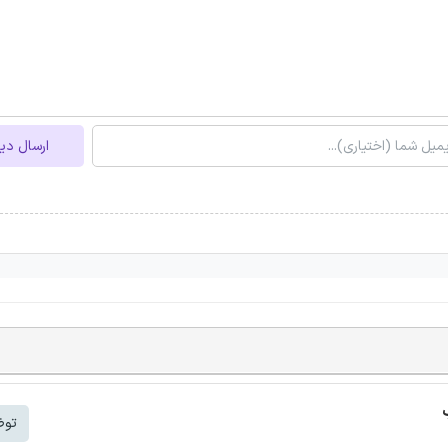
ارسال دی
توض