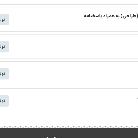
(طراحی) به همراه پاسخنامه
توض
توض
توض
توض