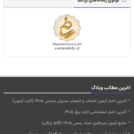
لوگوی رسانه‌های برخط
آخرین مطالب وبلاگ
آخرین اخبار آزمون انتخاب و انتصاب مدیران مدارس 1405 (کارت آزمون)
آخرین اخبار استخدامی اداره برق 1405
منابع آزمون سردفتری اسناد رسمی 1405 (pdf رایگان)