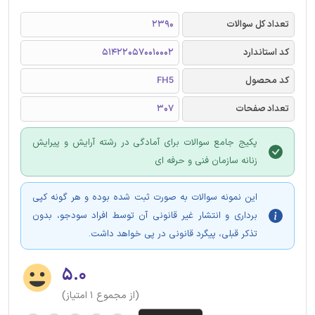
تعداد کل سوالات
2390
کد استاندارد
514220570010002
کد محصول
FH5
تعداد صفحات
307
پکیج جامع سوالات برای آمادگی در رشته آرایش و پیرایش
زنانه سازمان فنی و حرفه ای
این نمونه سوالات به صورت ثبت شده بوده و هر گونه کپی
برداری و انتشار غیر قانونی آن توسط افراد سودجو، بدون
تذکر قبلی، پیگرد قانونی در پی خواهد داشت.
۵.۰
(از مجموع ۱ امتیاز)