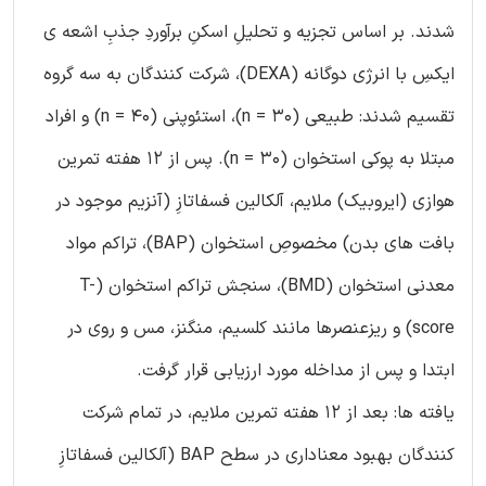
شدند. بر اساس تجزیه و تحلیلِ اسکنِ برآوردِ جذبِ اشعه ی
ایکسِ با انرژی دوگانه (DEXA)، شرکت کنندگان به سه گروه
تقسیم شدند: طبیعی (30 = n)، استئوپنی (40 = n) و افراد
مبتلا به پوکی استخوان (30 = n). پس از 12 هفته تمرین
هوازی (ایروبیک) ملایم، آلکالین فسفاتازِ (آنزیم موجود در
بافت های بدن) مخصوصِ استخوان (BAP)، تراکم مواد
معدنی استخوان (BMD)، سنجش تراکم استخوان (T-
score) و ریزعنصرها مانند کلسیم، منگنز، مس و روی در
ابتدا و پس از مداخله مورد ارزیابی قرار گرفت.
يافته ها: بعد از 12 هفته تمرين ملایم، در تمام شرکت
کنندگان بهبود معناداری در سطح BAP (آلکالین فسفاتازِ