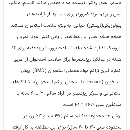
جسمی هنوز روشن نیست. مواد معدنی مانند کلسیم، منگنز،
مس و روی، مواد ضروری برای بسیاری از فرایندهای
بیولوژیکی(زیستی) حیاتی، به ویژه سلامت استخوان هستند.
هدف: هدف اصلی این مطالعه، ارزیابیِ نقش موثر تمرین
ایروبیک نظارت شده برای 1 ساعت/روز، 3روز/هفته برای 12
هفته در عملکرد ریزعنصرها برای سلامت استخوان از طریق
اندازه گیری تراکم مواد معدنی استخوان (BMD)، پوکی
استخوان (T-score یا سنجش تراکم استخوان)، نشانگرهای
استخوانی و تمرکز ریزعنصر در افراد سالم 30 تا60 ساله با
میانگین سنی 4.9± 41.2 است.
روش ها: مجموعا 100 فرد سالم (47 مرد و 53 زن در
محدوده سنی 30 تا 60 سال) برای این مطالعه به کار گرفته