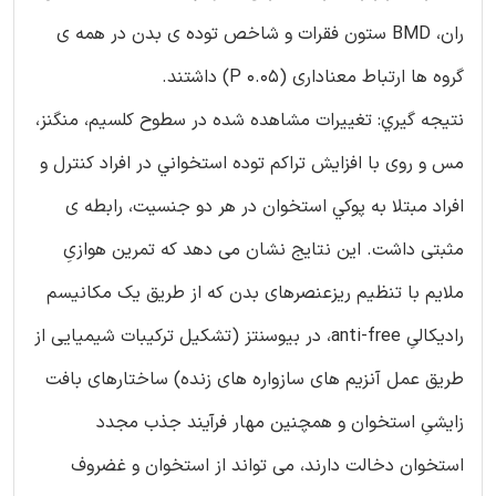
ران، BMD ستون فقرات و شاخص توده ی بدن در همه ی
گروه ها ارتباط معناداری (P 0.05) داشتند.
نتيجه گيري: تغييرات مشاهده شده در سطوح کلسیم، منگنز،
مس و روی با افزايش تراكم توده استخواني در افراد كنترل و
افراد مبتلا به پوكي استخوان در هر دو جنسیت، رابطه ی
مثبتی داشت. این نتایج نشان می دهد که تمرین هوازیِ
ملایم با تنظیم ریزعنصرهای بدن که از طریق یک مکانیسم
رادیکالیِ anti-free، در بیوسنتز (تشکیل ترکیبات شیمیایی از
طریق عمل آنزیم های سازواره های زنده) ساختارهای بافت
زایشیِ استخوان و همچنین مهار فرآیند جذب مجدد
استخوان دخالت دارند، می تواند از استخوان و غضروف