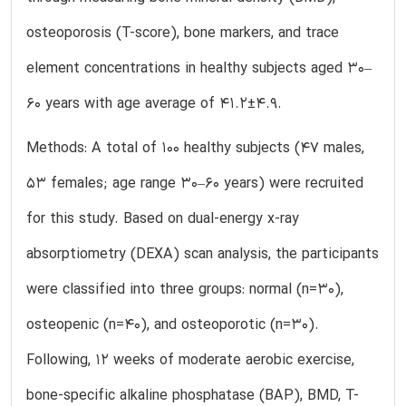
osteoporosis (T-score), bone markers, and trace
element concentrations in healthy subjects aged 30–
60 years with age average of 41.2±4.9.
Methods: A total of 100 healthy subjects (47 males,
53 females; age range 30–60 years) were recruited
for this study. Based on dual-energy x-ray
absorptiometry (DEXA) scan analysis, the participants
were classified into three groups: normal (n=30),
osteopenic (n=40), and osteoporotic (n=30).
Following, 12 weeks of moderate aerobic exercise,
bone-specific alkaline phosphatase (BAP), BMD, T-