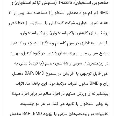
مخصوصِ استخوان)، T-score (سنجش تراکم استخوان) و
BMD (تراکم مواد معدنی استخوان) مشاهده شد. پس از 12
هفته تمرین هوازی، شرکت کنندگانی با استئوپنی (اصطلاحی
پزشکی برای کاهش تراکم استخوان) و پوکی استخوان،
افزایش معناداری در سرم کلسیم و منگنز و همچنین کاهش
سطح سرمی مس و روی نشان دادند. در گروه کنترل، بهبود
در ریزعنصرهایِ سرمی و شاخص حجم (یا توده) بدنی به
طور قابل توجهی با افزایش در سطوحِ BAP، BMD مفصل
ران و BMD ستون فقرات مرتبط بود. این یافته ها، اثرات
پیشگیرانه ی ورزش ملایم در افراد سالم در برابر افراد مبتلا
به پوکی استخوان را تایید می کند. در هر دو جنسیت،
تغییرات در ریزعنصرهای سرمی با بهبود BAP، BMD مفصل