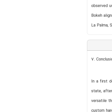
observed us
Bokeh alig
La Palma, S
7. Conclusi
In a first 
state, afte
versatile t
custom hard