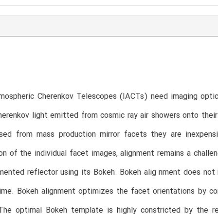
T
mospheric Cherenkov Telescopes (IACTs) need imaging optics
herenkov light emitted from cosmic ray air showers onto their
ed from mass production mirror facets they are inexpensiv
on of the individual facet images, alignment remains a chall
mented reflector using its Bokeh. Bokeh alig nment does not
time. Bokeh alignment optimizes the facet orientations by c
The optimal Bokeh template is highly constricted by the re