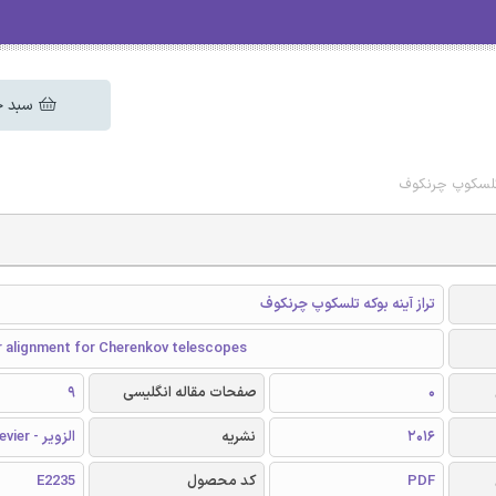
سبد خ
که تلسکوپ چرنکوف
تراز آینه بوکه تلسکوپ چرنکوف
r alignment for Cherenkov telescopes
0
صفحات مقاله انگلیسی
9
2016
نشریه
الزویر - Elsevier
PDF
کد محصول
E2235