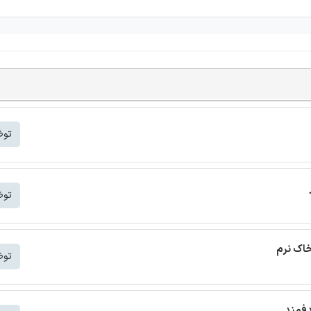
توض
توض
خاک نرم
توض
دفمند