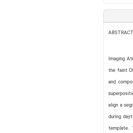
ABSTRAC
Imaging At
the faint C
and compos
superpositi
align a seg
during day
template. 