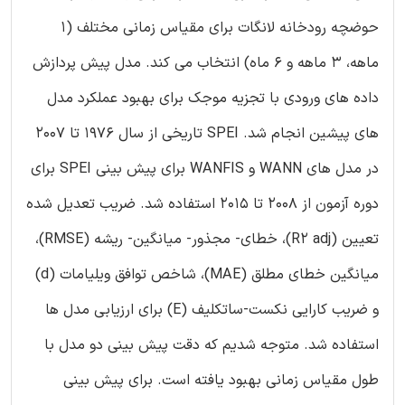
حوضچه رودخانه لانگات برای مقیاس زمانی مختلف (1
ماهه، 3 ماهه و 6 ماه) انتخاب می کند. مدل پیش پردازش
داده های ورودی با تجزیه موجک برای بهبود عملکرد مدل
های پیشین انجام شد. SPEI تاریخی از سال 1976 تا 2007
در مدل های WANN و WANFIS برای پیش بینی SPEI برای
دوره آزمون از 2008 تا 2015 استفاده شد. ضریب تعدیل شده
تعیین (R2 adj)، خطای- مجذور- میانگین- ریشه (RMSE)،
میانگین خطای مطلق (MAE)، شاخص توافق ویلیامات (d)
و ضریب کارایی نکست-ساتکلیف (E) برای ارزیابی مدل ها
استفاده شد. متوجه شدیم که دقت پیش بینی دو مدل با
طول مقیاس زمانی بهبود یافته است. برای پیش بینی