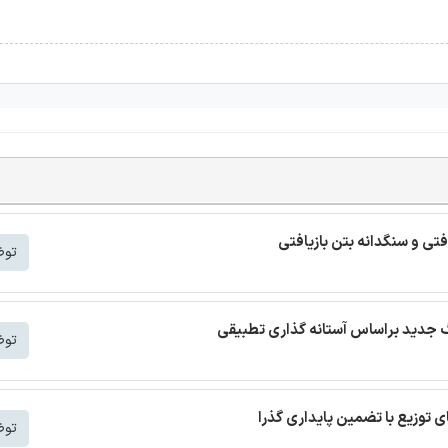
افتی و سنگدانه بتن بازیافتی
توض
توض
توض