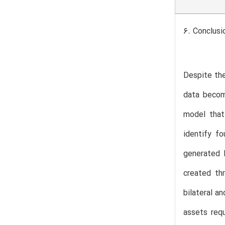
6. Conclusi
Despite the
data becom
model that
identify f
generated b
created th
bilateral a
assets req