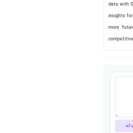
data with S
insights fo
more futur
competitive
دگاه