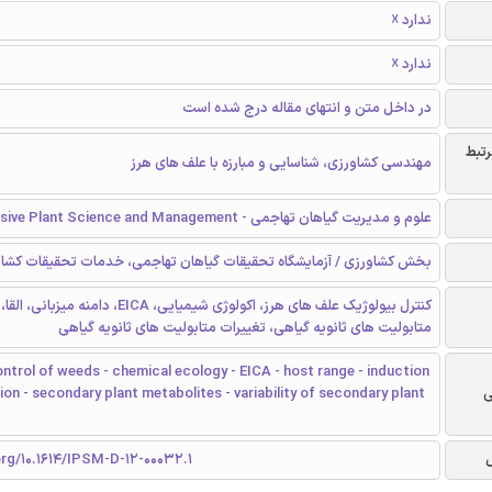
ندارد ☓
ندارد ☓
در داخل متن و انتهای مقاله درج شده است
رشته
مهندسی کشاورزی، شناسایی و مبارزه با علف های هرز
علوم و مدیریت گیاهان تهاجمی - Invasive Plant Science and Management
 / آزمایشگاه تحقیقات گیاهان تهاجمی، خدمات تحقیقات کشاورزی، سوئیس
های هرز، اکولوژی شیمیایی، EICA، دامنه میزبانی، القا، تجزیه،
متابولیت های ثانویه گیاهی، تغییرات متابولیت های ثانویه گیاهی
ontrol of weeds - chemical ecology - EICA - host range - induction
ion - secondary plant metabolites - variability of secondary plant
ک
org/10.1614/IPSM-D-12-00032.1