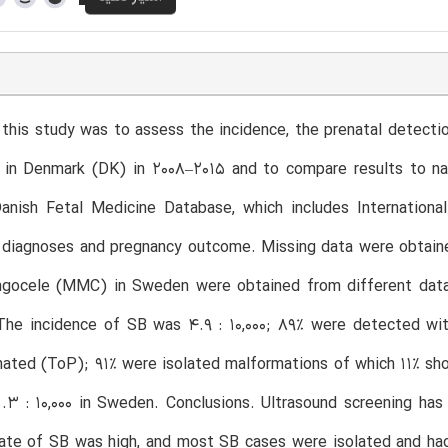
this study was to assess the incidence, the prenatal detecti
) in Denmark (DK) in 2008–2015 and to compare results to n
anish Fetal Medicine Database, which includes International
 diagnoses and pregnancy outcome. Missing data were obtaine
gocele (MMC) in Sweden were obtained from different data
The incidence of SB was 4.9 : 10,000; 89% were detected wit
nated (ToP); 91% were isolated malformations of which 11% s
3 : 10,000 in Sweden. Conclusions. Ultrasound screening has
rate of SB was high, and most SB cases were isolated and ha