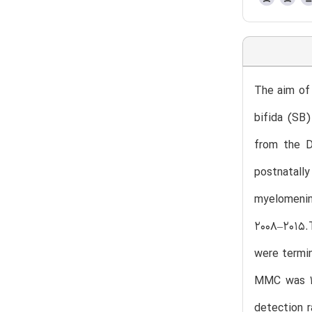
The aim of 
bifida (SB
from the D
postnatally
myelomenin
2008–2015.
were termi
MMC was 1.
detection 