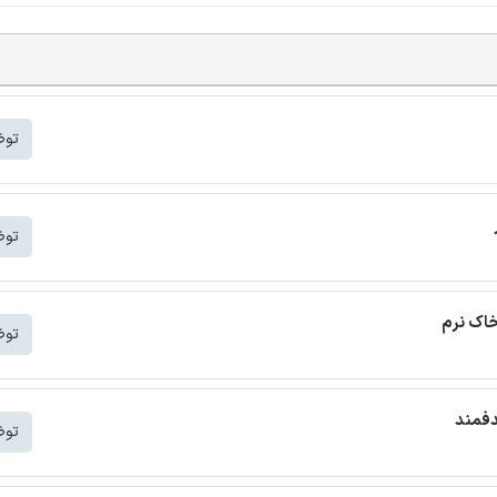
توض
توض
خاک نرم
توض
دفمند
توض