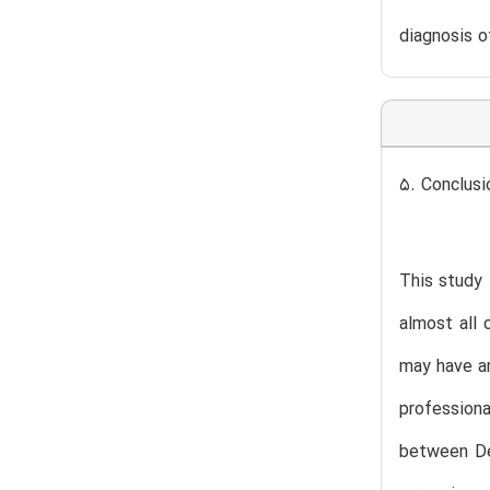
diagnosis o
5. Conclusi
This study 
almost all 
may have an
profession
between De