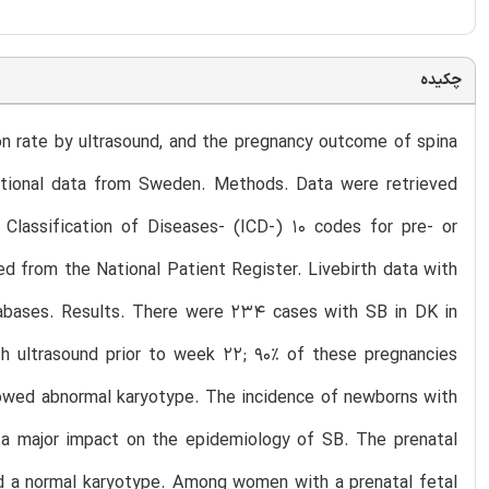
چکیده
on rate by ultrasound, and the pregnancy outcome of spina
ational data from Sweden. Methods. Data were retrieved
 Classification of Diseases- (ICD-) 10 codes for pre- or
d from the National Patient Register. Livebirth data with
bases. Results. There were 234 cases with SB in DK in
h ultrasound prior to week 22; 90% of these pregnancies
howed abnormal karyotype. The incidence of newborns with
 a major impact on the epidemiology of SB. The prenatal
d a normal karyotype. Among women with a prenatal fetal