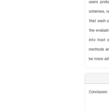
users prob
schemes, on
that each u
the evaluat
into trust 
methods an
be more adv
Conclusion