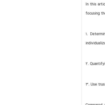
In this art
focusing th
1. Determi
individualiz
2. Quantify
3. Use trus