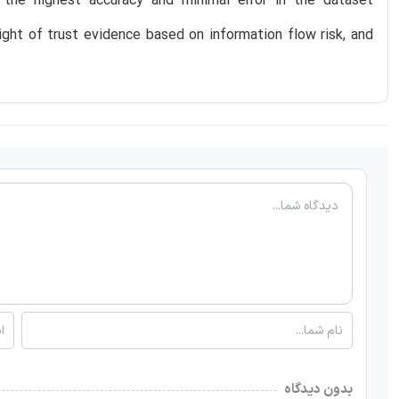
the highest accuracy and minimal error in the dataset
ght of trust evidence based on information flow risk, and
بدون دیدگاه