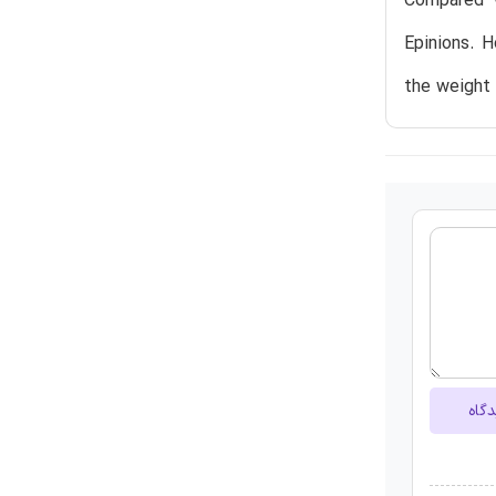
Compared w
Epinions. H
the weight 
دگاه