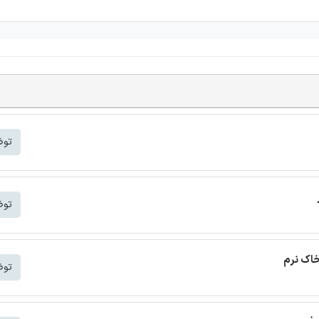
توض
توض
خاک نرم
توض