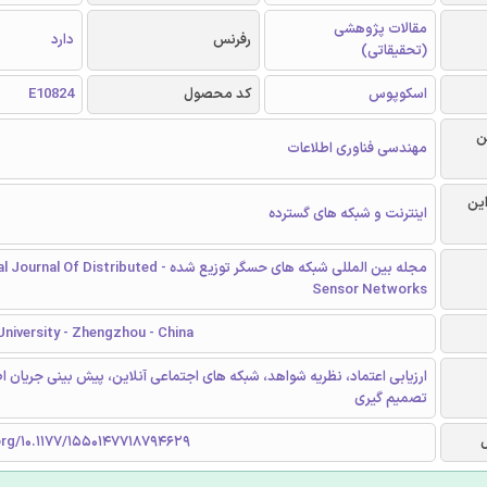
مقالات پژوهشی
رفرنس
دارد
(تحقیقاتی)
اسکوپوس
کد محصول
E10824
ن
مهندسی فناوری اطلاعات
این
اینترنت و شبکه های گسترده
مجله بین المللی شبکه های حسگر توزیع شده - Distributed
Sensor Networks
niversity - Zhengzhou - China
ارزیابی اعتماد، نظریه شواهد، شبکه های اجتماعی آنلاین، پیش بینی جریان ا
تصمیم گیری
org/10.1177/1550147718794629