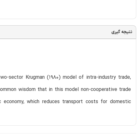
نتیجه گیری
two-sector Krugman (1980) model of intra-industry trade,
s common wisdom that in this model non-cooperative trade
ic economy, which reduces transport costs for domestic