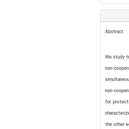
Abstract
We study tr
non-coopera
simultaneou
non-coopera
for protect
characteriz
the other e