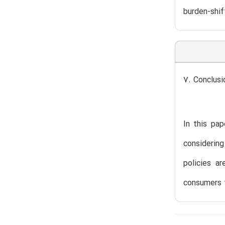
burden-shif
7. Conclusi
In this pap
considerin
policies a
consumers t