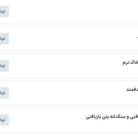
توض
توض
خاک نرم
توض
دفمند
توض
افتی و سنگدانه بتن بازیافتی
توض