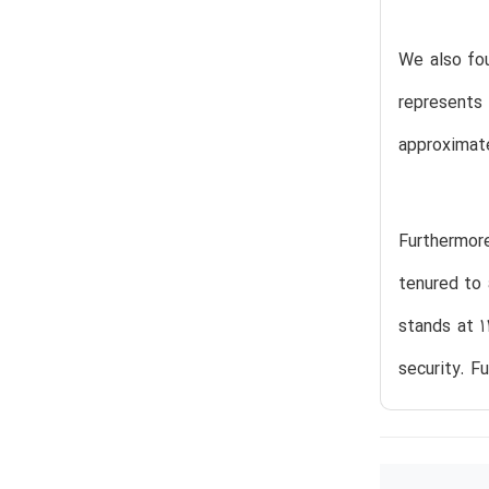
We also fou
represents
approximate
Furthermor
tenured to 
stands at 1
security. F