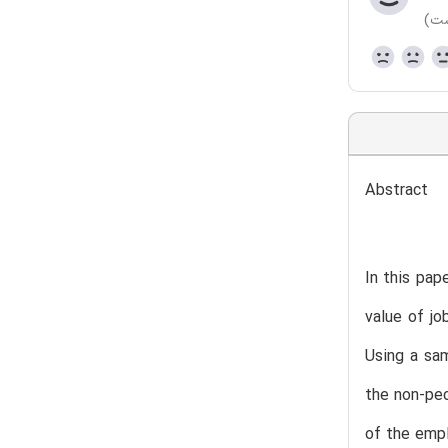
ست)
Abstract
In this pap
value of jo
Using a sam
the non-pec
of the empl