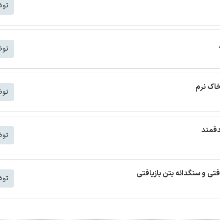
توض
توض
خاک نرم
توض
دفمند
توض
افتی و سنگدانه بتن بازیافتی
توض