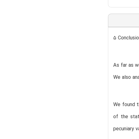
5 Conclusi
As far as w
We also ana
We found th
of the sta
pecuniary v