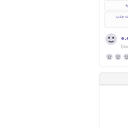
اکاس، حذف رآکتیو بلک 5، مطالعات جذب
۰.
ست)