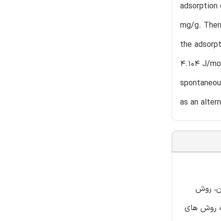
adsorption
mg/g. Therm
the adsorp
4.104 J/mol
spontaneous
as an alter
ن، روش
عه روش های