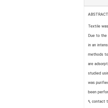
ABSTRAC
Textile was
Due to the 
in an inten
methods to
are adsorpt
studied usi
was purifie
been perfo
9, contact 