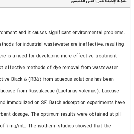
نمونه چکیده متن اصلی انگلیسی
ironment and it causes significant environmental problems.
thods for industrial wastewater are ineffective, resulting
there is a need for developing more effective treatment
ost effective methods of dye removal from wastewater
active Black 5 (RB5) from aqueous solutions has been
h laccase from Russulaceae (Lactarius volemus). Laccase
and immobilized on SF. Batch adsorption experiments have
orbent dosage. The optimum results were obtained at pH
e of 1 mg/mL. The isotherm studies showed that the