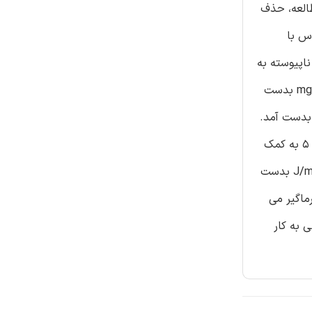
العه، حذف
. لاکاس با
طحی ناپیوسته به
صورت تابعی از pH، زمان تماس و میزان جاذب انجام شد. نتایج بهینه در pH 9 ، زمان تماس 60 دقیقه، دمای℃ 30 و دوز جاذب mg/g 1 بدست
العات ایزوترم نشان داد که داده های آزمایشگاهی با مدل ایزوترم لانگمویر به خوبی تطبیق دارد. ظرفیت جذب mg/g 58/322 بدست آمد.
پارامترهای ترمودینامیکی شامل انرزی آزاد گیبس G∆، تغییرات آنتالپیH∆، و تغییرات آنتروپیS∆ نشان داد که جذب سطحی رآکتیو بلک 5 به کمک
میکروسیلیس اصلاح شده با آنزیم لاکاس امکان پذیر، خودبخودی، و گرماگیر می باشد. H∆ و S∆ به ترتیب kJ/mol 1185 و J/mol K 104/4 بدست
، و گرماگیر می
 به کار