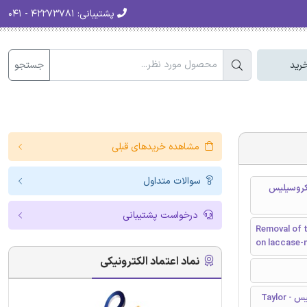
پشتیبانی:
۴۲۲۷۳۷۸۱ - ۰۴۱
جستجو
رید
مشاهده خریدهای قبلی
سوالات متداول
طحی میکروسیلیس
درخواست پشتیبانی
Removal of t
on laccase-m
نماد اعتماد الکترونیکی
تیلور و فرانسیس - Taylor