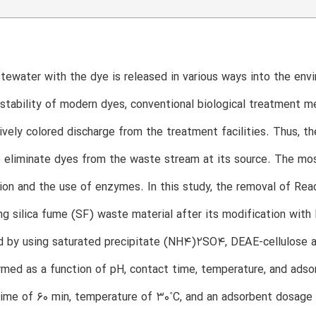
T
tewater with the dye is released in various ways into the env
stability of modern dyes, conventional biological treatment me
sively colored discharge from the treatment facilities. Thus, 
 eliminate dyes from the waste stream at its source. The m
ion and the use of enzymes. In this study, the removal of Re
ng silica fume (SF) waste material after its modification wit
d by using saturated precipitate (NH4)2SO4, DEAE-cellulose 
rmed as a function of pH, contact time, temperature, and ads
time of 60 min, temperature of 30˚C, and an adsorbent dosag