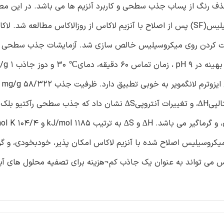
ف رنگ از پساب جذب سطحی و کاربرد آنزیم ها می باشد. در این مط
رآکتیو بلک 5 (RB5) از محلول آبی با استفاده از پسماند میکروسیلیس(SF) پس از اصلاح با آنزیم لاکاس از روزالاکاس مطالعه شد
باع شده (NH4)2SO4، DEAE -سلولز و صامت کردن روی میکروسیلیس خالص سازی شد. آزمایشات جذب س
آمد. مط
ارامترها نشان داد که جذب سطحی رآکتیو بلک 5کمک میکروسیلیس اصلاح شده با آنزیم لاکاس امکان پذیر، خودبخودی
س می تواند به عنوان یک جاذب کم¬هزینه برای تصفیه محلول های آبی