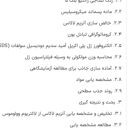
2.1. رنگ نساجی رآکتیو بلک 5
2.2. ماده پسماند میکروسیلیس
2.3. خالص سازی آنزیم لاکاس
2.4. کروماتوگرافی تبادل یون
2.5. الکتروفورز ژل پلی اکریل آمید سدیم دودیسیل سولفات (SDS)
2.6. محاسبه وزن مولکولی به وسیله فیلتراسیون ژل
2.7. آماده سازی جاذب برای مطالعه آزمایشگاهی
2.8. مشخصه یابی مواد
2.9. روند جذب سطحی
3. بحث و نتیجه گیری
3.1. تخلیص و مشخصه یابی آنزیم لاکاس از لاکتریوم وولوموس
3.2. مطالعه مشخصه یابی