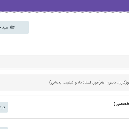
سبد خ
اری، دبیری، هنرآموز، استادکار و کیفیت بخشی)
(تخصصی)
توض