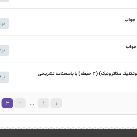
 جواب
توض
جواب
توض
3 حیطه) با پاسخنامه تشریحی
توض
۳
۲
...
۱
‹