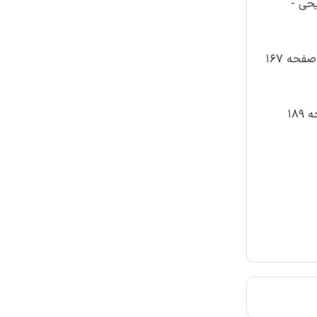
خنامه تشریحی -
سوالات طراحی و ساخت مبلمان اتاق خواب پایه یازدهم دوره متوسطه 211465 تالیف ایران عرضه با پاسخنامه تشریحی - صفحه 167