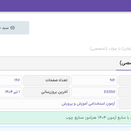
سبد خ
بلمان) با جواب (تخصصی)
خصصی)
916
تعداد صفحات
197
ES550
آخرین بروزرسانی
1 تیر 1404
آزمون استخدامی آموزش و پرورش
آزمون 1404 هنرآموز صنایع چوب