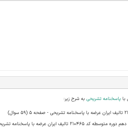
پاسخنامه تشریحی
به شرح زیر:
سوالات دانش فنی پایه - صنایع چوب و مبلمان پایه دهم دوره متوسطه کد 210465 تالیف ایران عرضه