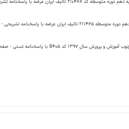
سوالات طراحی و ساخت مبلمان کودک و نوجوان پایه دهم دوره متوسطه کد 210468 تالیف ایران عرضه با پاس
 کد B405 با پاسخنامه تستی - صفحه 189