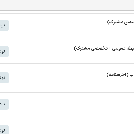
خصصی مشترک)
توض
(حیطه عمومی + تخصصی مشترک)
توض
ب (+درسنامه)
توض
توض
توض