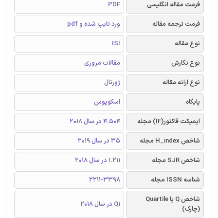
فرمت مقاله انگلیسی
PDF
فرمت ترجمه مقاله
ورد تایپ شده و pdf
نوع مقاله
ISI
نوع نگارش
مقالات مروری
نوع ارائه مقاله
ژورنال
پایگاه
اسکوپوس
ایمپکت فاکتور(IF) مجله
4.504 در سال 2018
شاخص H_index مجله
35 در سال 2019
شاخص SJR مجله
1.211 در سال 2018
شناسه ISSN مجله
2211-3398
شاخص Q یا Quartile
Q1 در سال 2018
(چارک)