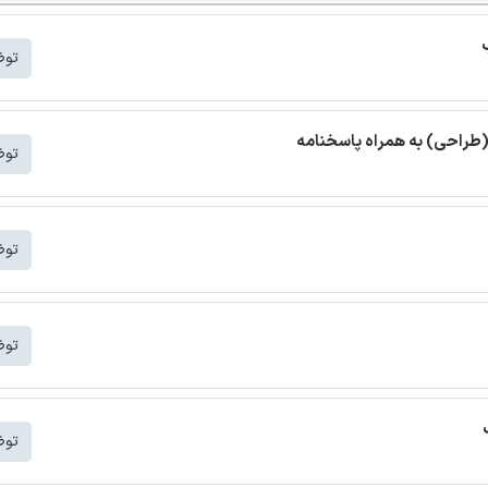
توض
(طراحی) به همراه پاسخنامه
توض
توض
توض
توض