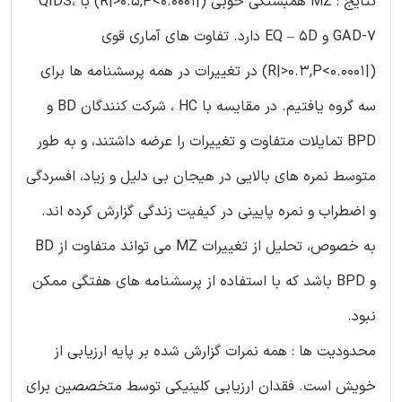
نتایج : MZ همبستگی خوبی (|R|>0.5,P<0.0001) با QIDS،
GAD-7 و EQ – 5D دارد. تفاوت های آماری قوی
(|R|>0.3,P<0.0001) در تغییرات در همه پرسشنامه ها برای
سه گروه یافتیم. در مقایسه با HC ، شرکت کنندگان BD و
BPD تمایلات متفاوت و تغییرات را عرضه داشتند، و به طور
متوسط نمره های بالایی در هیجان بی دلیل و زیاد، افسردگی
و اضطراب و نمره پایینی در کیفیت زندگی گزارش کرده اند.
به خصوص، تحلیل از تغییرات MZ می تواند متفاوت از BD
و BPD باشد که با استفاده از پرسشنامه های هفتگی ممکن
نبود.
محدودیت ها : همه نمرات گزارش شده بر پایه ارزیابی از
خویش است. فقدان ارزیابی کلینیکی توسط متخصصین برای