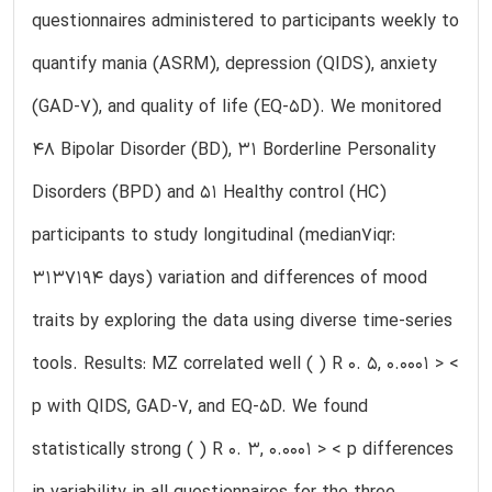
questionnaires administered to participants weekly to
quantify mania (ASRM), depression (QIDS), anxiety
(GAD-7), and quality of life (EQ-5D). We monitored
48 Bipolar Disorder (BD), 31 Borderline Personality
Disorders (BPD) and 51 Healthy control (HC)
participants to study longitudinal (median7iqr:
3137194 days) variation and differences of mood
traits by exploring the data using diverse time-series
tools. Results: MZ correlated well ( ) R 0. 5, 0.0001 > <
p with QIDS, GAD-7, and EQ-5D. We found
statistically strong ( ) R 0. 3, 0.0001 > < p differences