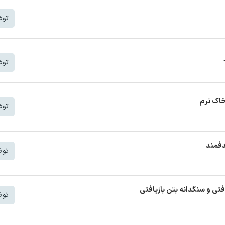
توض
توض
خاک نرم
توض
دفمند
توض
افتی و سنگدانه بتن بازیافتی
توض