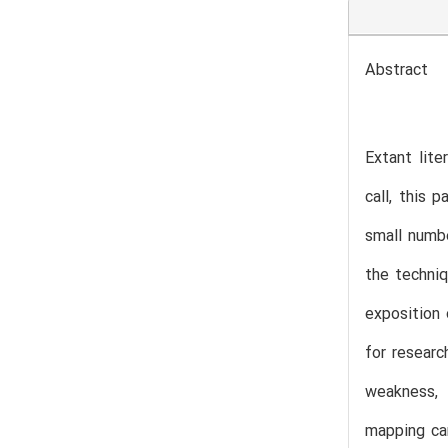
Abstract
Extant lite
call, this 
small numbe
the techniq
exposition 
for researc
weakness, 
mapping can