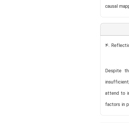
causal mapp
4. Reflecti
Despite th
insufficien
attend to i
factors in 