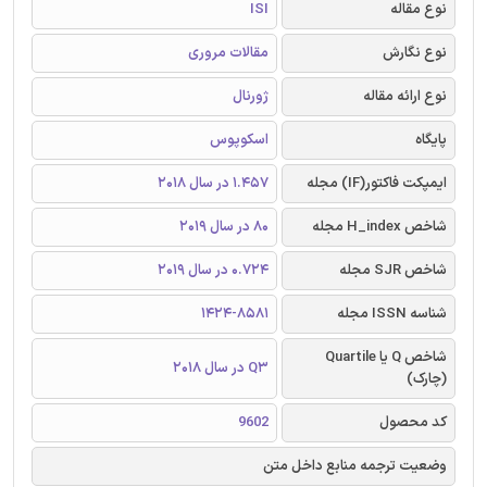
نوع مقاله
ISI
نوع نگارش
مقالات مروری
نوع ارائه مقاله
ژورنال
پایگاه
اسکوپوس
ایمپکت فاکتور(IF) مجله
1.457 در سال 2018
شاخص H_index مجله
80 در سال 2019
شاخص SJR مجله
0.724 در سال 2019
شناسه ISSN مجله
1424-8581
شاخص Q یا Quartile
Q3 در سال 2018
(چارک)
کد محصول
9602
وضعیت ترجمه منابع داخل متن