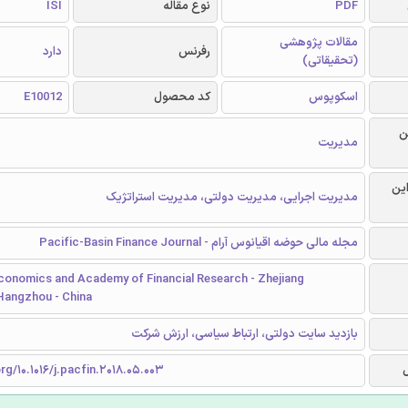
PDF
نوع مقاله
ISI
مقالات پژوهشی
رفرنس
دارد
(تحقیقاتی)
اسکوپوس
کد محصول
E10012
ن
مدیریت
این
مدیریت اجرایی، مدیریت دولتی، مدیریت استراتژیک
مجله مالی حوضه اقیانوس آرام - Pacific-Basin Finance Journal
Economics and Academy of Financial Research - Zhejiang
 Hangzhou - China
بازدید سایت دولتی، ارتباط سیاسی، ارزش شرکت
org/10.1016/j.pacfin.2018.05.003