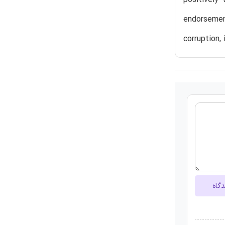
endorsement
corruption, 
دگاه