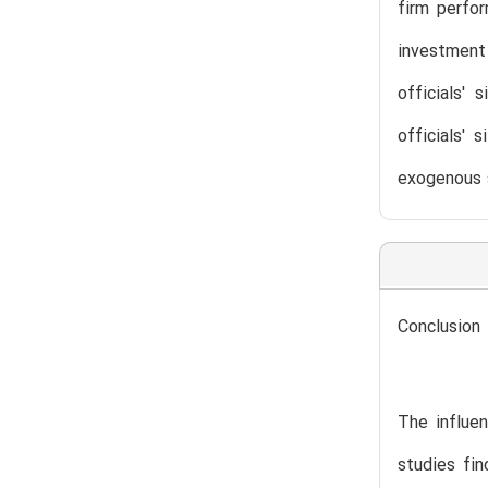
firm perfor
investment
officials' 
officials'
exogenous s
Conclusion
The influen
studies fi