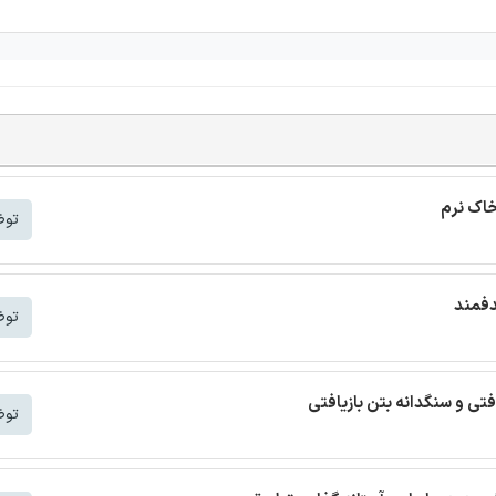
خاک نرم
توض
دفمند
توض
افتی و سنگدانه بتن بازیافتی
توض