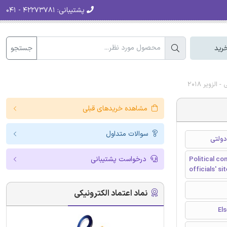
پشتیبانی:
۴۲۲۷۳۷۸۱ - ۰۴۱
جستجو
رید
زویر 2018
مشاهده خریدهای قبلی
سوالات متداول
دولتی
درخواست پشتیبانی
Political c
officials' sit
نماد اعتماد الکترونیکی