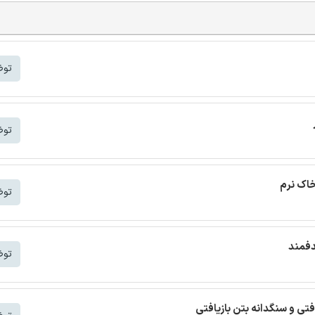
توض
توض
خاک نرم
توض
دفمند
توض
افتی و سنگدانه بتن بازیافتی