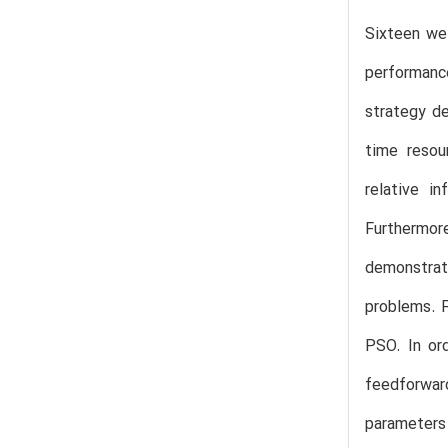
Sixteen we
performance
strategy de
time resou
relative i
Furthermor
demonstrat
problems. F
PSO. In or
feedforwar
parameters 