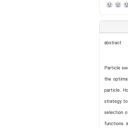
abstract
Particle sw
the optimal
particle. H
strategy to
selection o
functions 