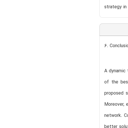
strategy in
6. Conclusi
A dynamic t
of the bes
proposed s
Moreover, e
network. Co
better solu