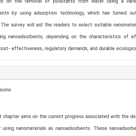
es on the removal of pollutants from water using a vari
ents by using adsorption technology, which has turned o
The survey will aid the readers to select suitable nanomateri
ng nanoadsorbents, depending on the characteristics of effl
cost- effectiveness, regulatory demands, and durable ecologic
sions
 chapter aims on the current progress associated with the des
 using nanomaterials as nanoadsorbents. These nanoadsorben