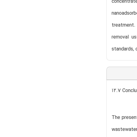
concentrat
nanoadsorb
treatment. 
removal usi
standards, 
12.7 Conclu
The present
wastewater