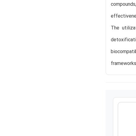
compounds
effectiven
The utiliz
detoxifica
biocompati
frameworks