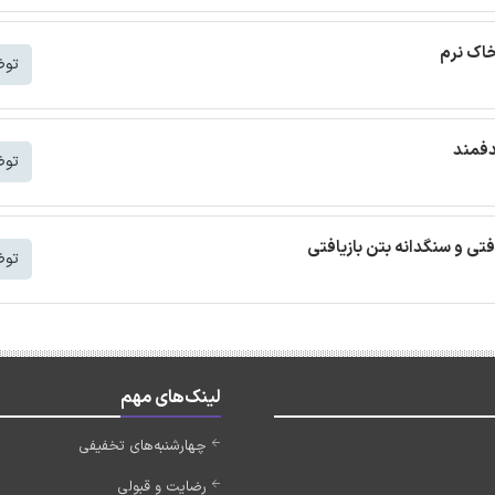
خاک نرم
توض
دفمند
توض
افتی و سنگدانه بتن بازیافتی
توض
لینک‌های مهم
چهارشنبه‌های تخفیفی
رضایت و قبولی