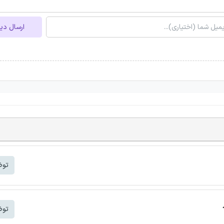
ارسال دی
توض
توض