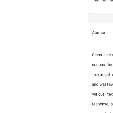
Abstract
Clean, secu
serious thr
treatment o
and wastewa
various te
response, a