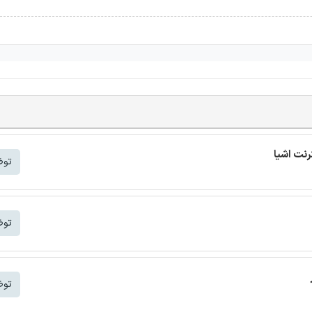
توض
توض
توض