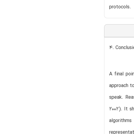
protocols.
4. Conclusi
A final poi
approach to
speak. Reas
2002). It s
algorithms
representat