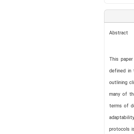
Abstract
This paper
defined in 
outlining c
many of th
terms of de
adaptabilit
protocols i