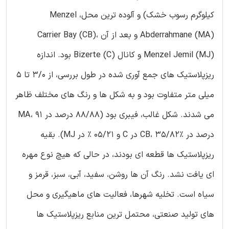
کیلوگرم رسوب خشک) و آلوده ترین محل، Menzel
Abderrahmane (MA) و بعد از آن Carrier Bay (CB)،
Menzel Jemil (MJ) و کانال Bizerte (C) بود. اندازه
ریزپلاستیک های جمع آوری شده در طول بررسی، از 3/0 تا 5
میلی متر متفاوت بود و به شکل ها و رنگ های مختلف ظاهر
می شدند. شکل غالب، فیبری بود (88/88 درصد در MA، 91
درصد در CB، 35/82% در C و 05/21 % در MJ). بقیه
ریزپلاستیک ها قطعه ای بودند، در حالی که هیچ نوع مهره
ای یافت نشد. رنگ آن ها روشن، سفید، آبی، سبز، قرمز و
سیاه است. تخلیه شهرها، فعالیت های ماهیگیری و محل
های تولید صنعتی، محتمل ترین منابع ریزپلاستیک ها